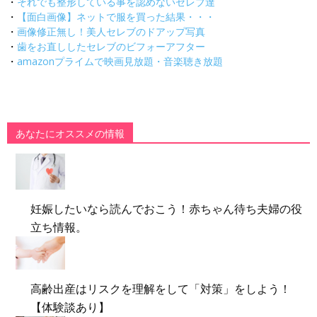
・
それでも整形している事を認めないセレブ達
・
【面白画像】ネットで服を買った結果・・・
・
画像修正無し！美人セレブのドアップ写真
・
歯をお直ししたセレブのビフォーアフター
・
amazonプライムで映画見放題・音楽聴き放題
あなたにオススメの情報
妊娠したいなら読んでおこう！赤ちゃん待ち夫婦の役
立ち情報。
高齢出産はリスクを理解をして「対策」をしよう！
【体験談あり】