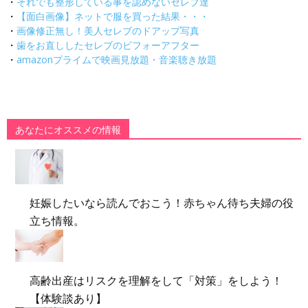
・
それでも整形している事を認めないセレブ達
・
【面白画像】ネットで服を買った結果・・・
・
画像修正無し！美人セレブのドアップ写真
・
歯をお直ししたセレブのビフォーアフター
・
amazonプライムで映画見放題・音楽聴き放題
あなたにオススメの情報
妊娠したいなら読んでおこう！赤ちゃん待ち夫婦の役
立ち情報。
高齢出産はリスクを理解をして「対策」をしよう！
【体験談あり】