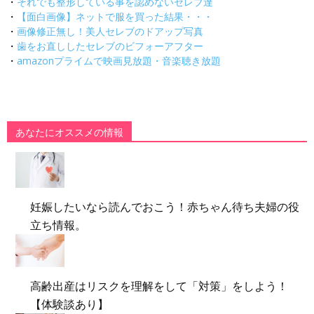
・
それでも整形している事を認めないセレブ達
・
【面白画像】ネットで服を買った結果・・・
・
画像修正無し！美人セレブのドアップ写真
・
歯をお直ししたセレブのビフォーアフター
・
amazonプライムで映画見放題・音楽聴き放題
あなたにオススメの情報
妊娠したいなら読んでおこう！赤ちゃん待ち夫婦の役
立ち情報。
高齢出産はリスクを理解をして「対策」をしよう！
【体験談あり】