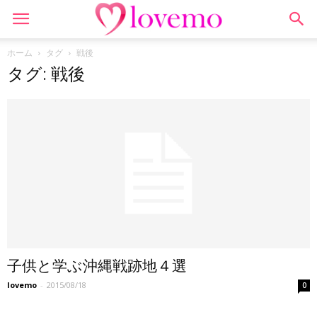
ホーム
タグ
戦後
タグ: 戦後
子供と学ぶ沖縄戦跡地４選
lovemo
-
2015/08/18
0