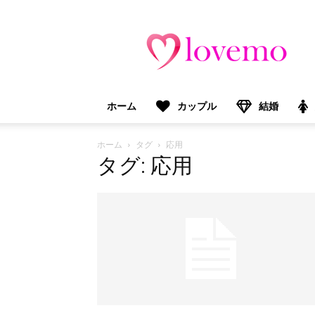
lovemo（ラ
ブ
モ）：
マ
マ
＆
ホーム
カップル
結婚
プ
レ
マ
ホーム
タグ
応用
マ
タグ: 応用
向
け
情
報
メ
デ
ィ
ア