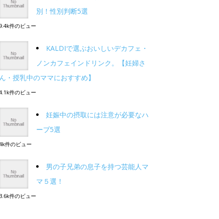
別！性別判断5選
9.4k件のビュー
KALDIで選ぶおいしいデカフェ・
ノンカフェインドリンク。【妊婦さ
ん・授乳中のママにおすすめ】
4.1k件のビュー
妊娠中の摂取には注意が必要なハ
ーブ5選
4k件のビュー
男の子兄弟の息子を持つ芸能人マ
マ５選！
3.6k件のビュー