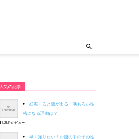
人気の記事
妊娠すると涙が出る・涙もろい性
格になる理由は？
11.2k件のビュー
早く知りたい！お腹の中の子の性