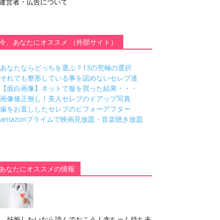
運営者・広告について
今、あなたにオススメ （外部サイト）
あなたならどっちを選ぶ？13の究極の選択
それでも整形している事を認めないセレブ達
【面白画像】ネットで服を買った結果・・・
画像修正無し！美人セレブのドアップ写真
歯をお直ししたセレブのビフォーアフター
amazonプライムで映画見放題・音楽聴き放題
あなたにオススメの情報
妊娠したいなら読んでおこう！赤ちゃん待ち夫