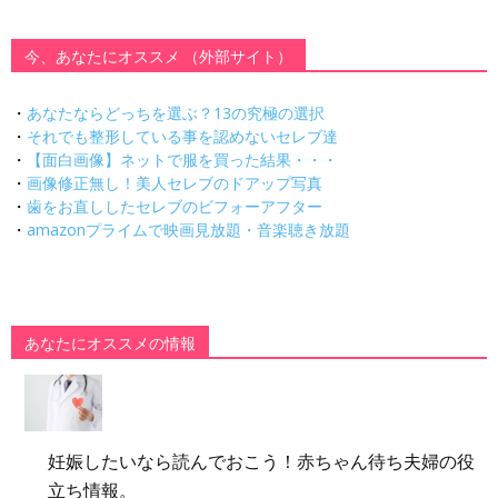
今、あなたにオススメ （外部サイト）
・
あなたならどっちを選ぶ？13の究極の選択
・
それでも整形している事を認めないセレブ達
・
【面白画像】ネットで服を買った結果・・・
・
画像修正無し！美人セレブのドアップ写真
・
歯をお直ししたセレブのビフォーアフター
・
amazonプライムで映画見放題・音楽聴き放題
あなたにオススメの情報
妊娠したいなら読んでおこう！赤ちゃん待ち夫婦の役
立ち情報。