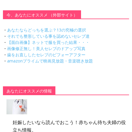
今、あなたにオススメ （外部サイト）
・
あなたならどっちを選ぶ？13の究極の選択
・
それでも整形している事を認めないセレブ達
・
【面白画像】ネットで服を買った結果・・・
・
画像修正無し！美人セレブのドアップ写真
・
歯をお直ししたセレブのビフォーアフター
・
amazonプライムで映画見放題・音楽聴き放題
あなたにオススメの情報
妊娠したいなら読んでおこう！赤ちゃん待ち夫婦の役
立ち情報。