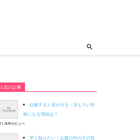
人気の記事
妊娠すると涙が出る・涙もろい性
格になる理由は？
11.2k件のビュー
早く知りたい！お腹の中の子の性