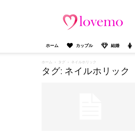
lovemo（ラ
ブ
モ）：
マ
マ
＆
ホーム
カップル
結婚
プ
レ
マ
ホーム
タグ
ネイルホリック
マ
タグ: ネイルホリック
向
け
情
報
メ
デ
ィ
ア