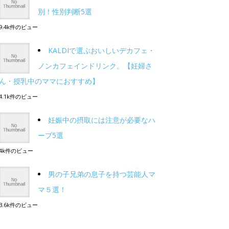
別！性別判断5選
9.4k件のビュー
KALDIで選ぶおいしいデカフェ・
ノンカフェインドリンク。【妊婦さ
ん・授乳中のママにおすすめ】
4.1k件のビュー
妊娠中の摂取には注意が必要なハ
ーブ5選
4k件のビュー
男の子兄弟の息子を持つ芸能人マ
マ５選！
3.6k件のビュー