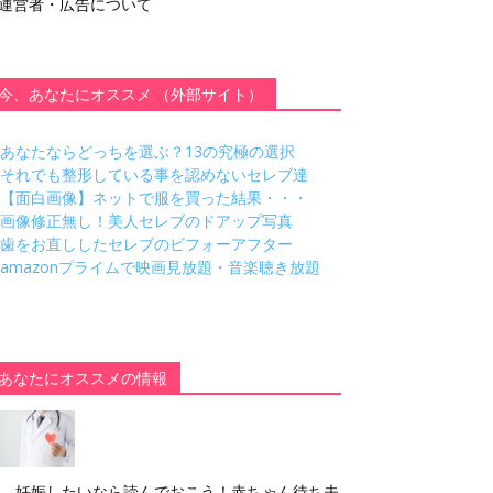
運営者・広告について
今、あなたにオススメ （外部サイト）
あなたならどっちを選ぶ？13の究極の選択
それでも整形している事を認めないセレブ達
【面白画像】ネットで服を買った結果・・・
画像修正無し！美人セレブのドアップ写真
歯をお直ししたセレブのビフォーアフター
amazonプライムで映画見放題・音楽聴き放題
あなたにオススメの情報
妊娠したいなら読んでおこう！赤ちゃん待ち夫