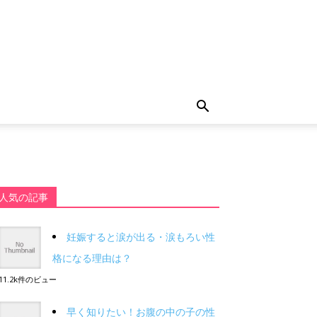
人気の記事
妊娠すると涙が出る・涙もろい性
格になる理由は？
11.2k件のビュー
早く知りたい！お腹の中の子の性