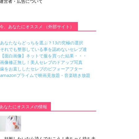
運営者・広告について
今、あなたにオススメ （外部サイト）
あなたならどっちを選ぶ？13の究極の選択
それでも整形している事を認めないセレブ達
【面白画像】ネットで服を買った結果・・・
画像修正無し！美人セレブのドアップ写真
歯をお直ししたセレブのビフォーアフター
amazonプライムで映画見放題・音楽聴き放題
あなたにオススメの情報
妊娠したいなら読んでおこう！赤ちゃん待ち夫