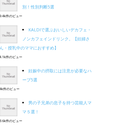
別！性別判断5選
9.4k件のビュー
KALDIで選ぶおいしいデカフェ・
ノンカフェインドリンク。【妊婦さ
ん・授乳中のママにおすすめ】
4.1k件のビュー
妊娠中の摂取には注意が必要なハ
ーブ5選
4k件のビュー
男の子兄弟の息子を持つ芸能人マ
マ５選！
3.6k件のビュー