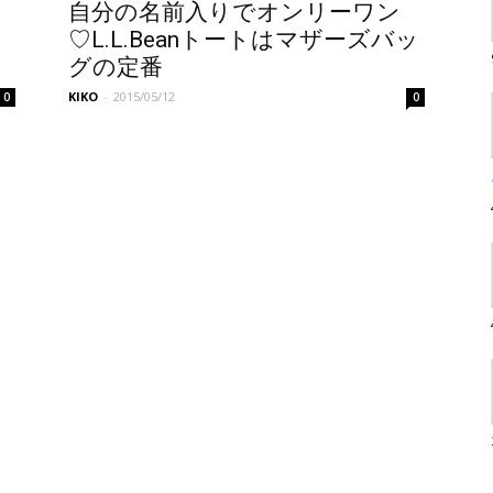
自分の名前入りでオンリーワン
♡L.L.Beanトートはマザーズバッ
グの定番
KIKO
-
2015/05/12
0
0