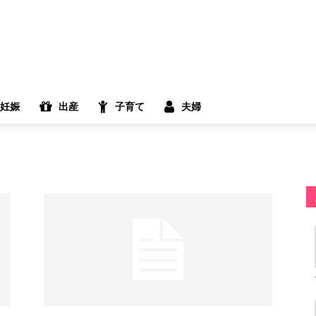
妊娠
出産
子育て
夫婦