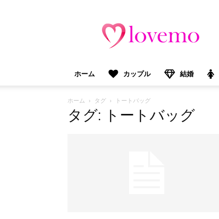
lovemo（ラ
ブ
モ）：
マ
マ
＆
ホーム
カップル
結婚
プ
レ
マ
ホーム
タグ
トートバッグ
マ
タグ: トートバッグ
向
け
情
報
メ
デ
ィ
ア