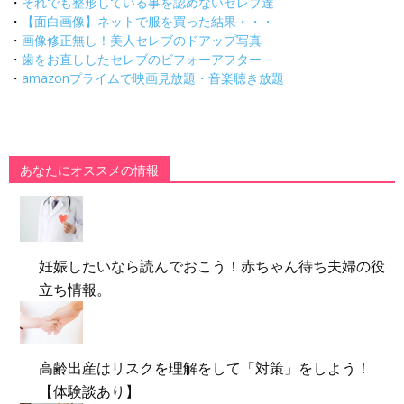
・
それでも整形している事を認めないセレブ達
・
【面白画像】ネットで服を買った結果・・・
・
画像修正無し！美人セレブのドアップ写真
・
歯をお直ししたセレブのビフォーアフター
・
amazonプライムで映画見放題・音楽聴き放題
あなたにオススメの情報
妊娠したいなら読んでおこう！赤ちゃん待ち夫婦の役
立ち情報。
高齢出産はリスクを理解をして「対策」をしよう！
【体験談あり】