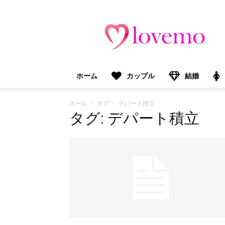
lovemo（ラ
ブ
モ）：
マ
マ
＆
ホーム
カップル
結婚
プ
レ
マ
ホーム
タグ
デパート積立
マ
タグ: デパート積立
向
け
情
報
メ
デ
ィ
ア