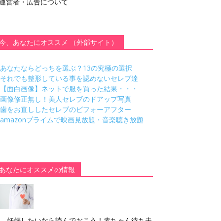
運営者・広告について
今、あなたにオススメ （外部サイト）
あなたならどっちを選ぶ？13の究極の選択
それでも整形している事を認めないセレブ達
【面白画像】ネットで服を買った結果・・・
画像修正無し！美人セレブのドアップ写真
歯をお直ししたセレブのビフォーアフター
amazonプライムで映画見放題・音楽聴き放題
あなたにオススメの情報
妊娠したいなら読んでおこう！赤ちゃん待ち夫