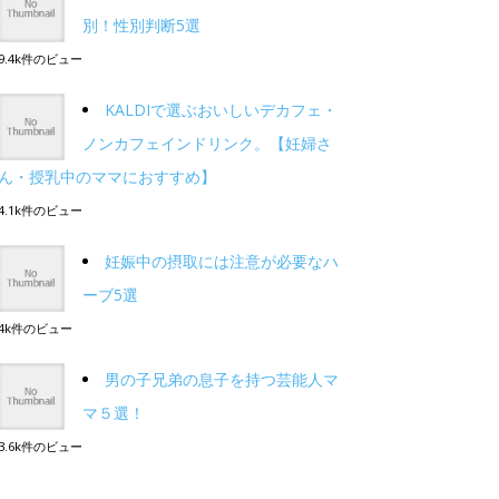
別！性別判断5選
9.4k件のビュー
KALDIで選ぶおいしいデカフェ・
ノンカフェインドリンク。【妊婦さ
ん・授乳中のママにおすすめ】
4.1k件のビュー
妊娠中の摂取には注意が必要なハ
ーブ5選
4k件のビュー
男の子兄弟の息子を持つ芸能人マ
マ５選！
3.6k件のビュー