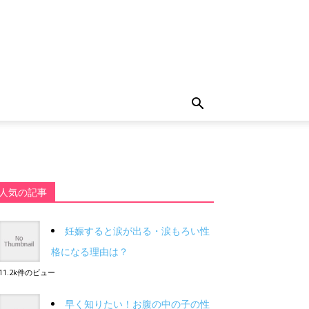
人気の記事
妊娠すると涙が出る・涙もろい性
格になる理由は？
11.2k件のビュー
早く知りたい！お腹の中の子の性