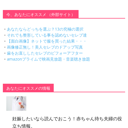
今、あなたにオススメ （外部サイト）
・
あなたならどっちを選ぶ？13の究極の選択
・
それでも整形している事を認めないセレブ達
・
【面白画像】ネットで服を買った結果・・・
・
画像修正無し！美人セレブのドアップ写真
・
歯をお直ししたセレブのビフォーアフター
・
amazonプライムで映画見放題・音楽聴き放題
あなたにオススメの情報
妊娠したいなら読んでおこう！赤ちゃん待ち夫婦の役
立ち情報。