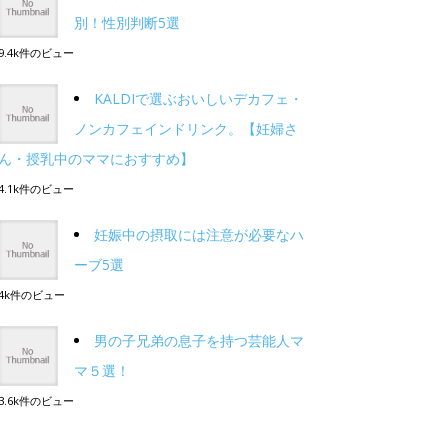
別！性別判断5選
9.4k件のビュー
KALDIで選ぶおいしいデカフェ・
ノンカフェインドリンク。【妊婦さ
ん・授乳中のママにおすすめ】
4.1k件のビュー
妊娠中の摂取には注意が必要なハ
ーブ5選
4k件のビュー
男の子兄弟の息子を持つ芸能人マ
マ５選！
3.6k件のビュー