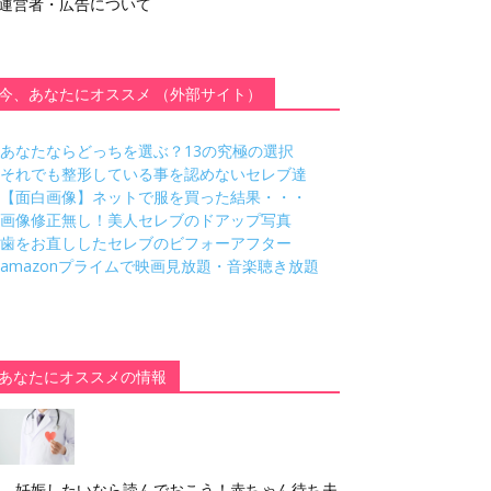
運営者・広告について
今、あなたにオススメ （外部サイト）
あなたならどっちを選ぶ？13の究極の選択
それでも整形している事を認めないセレブ達
【面白画像】ネットで服を買った結果・・・
画像修正無し！美人セレブのドアップ写真
歯をお直ししたセレブのビフォーアフター
amazonプライムで映画見放題・音楽聴き放題
あなたにオススメの情報
妊娠したいなら読んでおこう！赤ちゃん待ち夫