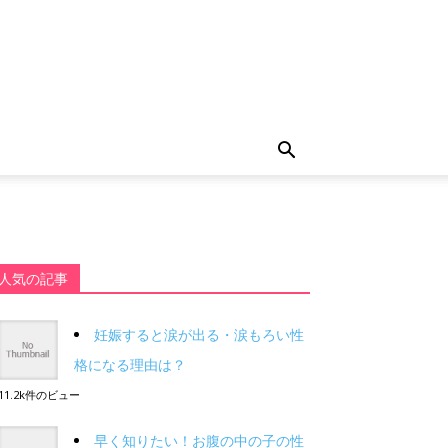
人気の記事
妊娠すると涙が出る・涙もろい性
格になる理由は？
11.2k件のビュー
早く知りたい！お腹の中の子の性