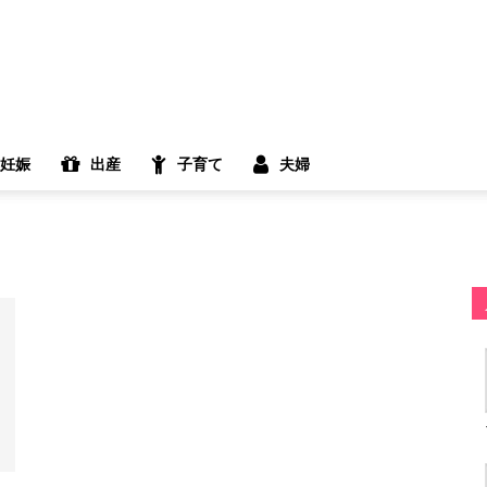
妊娠
出産
子育て
夫婦