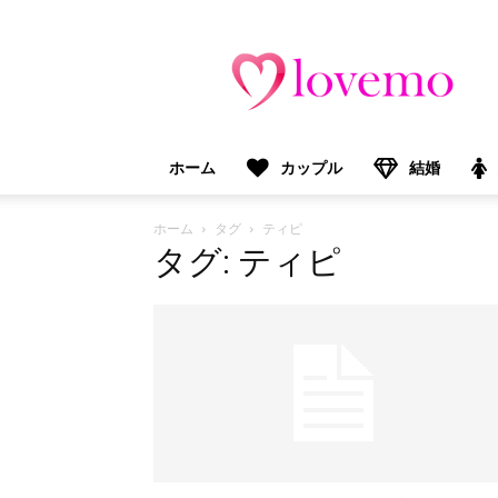
lovemo（ラ
ブ
モ）：
マ
マ
＆
ホーム
カップル
結婚
プ
レ
マ
ホーム
タグ
ティピ
マ
タグ: ティピ
向
け
情
報
メ
デ
ィ
ア