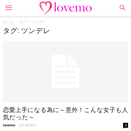
ホーム
タグ
ツンデレ
タグ: ツンデレ
恋愛上手になる為に～意外！こんな女子も人
気だった～
lovemo
-
2015/03/24
0