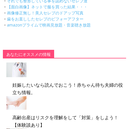
・
それでも整形している事を認めないセレブ達
・
【面白画像】ネットで服を買った結果・・・
・
画像修正無し！美人セレブのドアップ写真
・
歯をお直ししたセレブのビフォーアフター
・
amazonプライムで映画見放題・音楽聴き放題
あなたにオススメの情報
妊娠したいなら読んでおこう！赤ちゃん待ち夫婦の役
立ち情報。
高齢出産はリスクを理解をして「対策」をしよう！
【体験談あり】