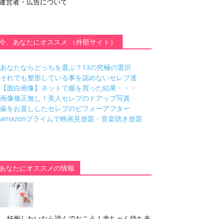
運営者・広告について
今、あなたにオススメ （外部サイト）
あなたならどっちを選ぶ？13の究極の選択
それでも整形している事を認めないセレブ達
【面白画像】ネットで服を買った結果・・・
画像修正無し！美人セレブのドアップ写真
歯をお直ししたセレブのビフォーアフター
amazonプライムで映画見放題・音楽聴き放題
あなたにオススメの情報
妊娠したいなら読んでおこう！赤ちゃん待ち夫