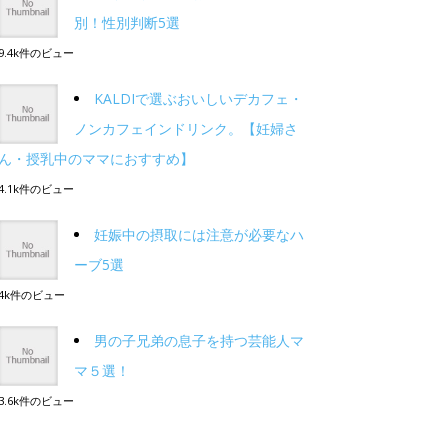
別！性別判断5選
9.4k件のビュー
KALDIで選ぶおいしいデカフェ・
ノンカフェインドリンク。【妊婦さ
ん・授乳中のママにおすすめ】
4.1k件のビュー
妊娠中の摂取には注意が必要なハ
ーブ5選
4k件のビュー
男の子兄弟の息子を持つ芸能人マ
マ５選！
3.6k件のビュー