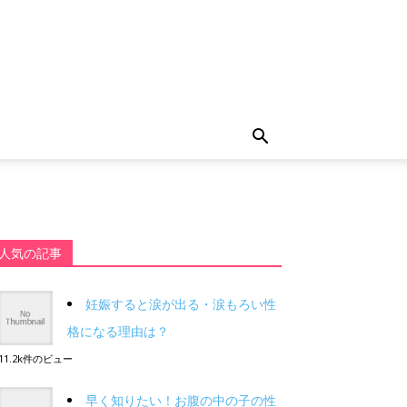
人気の記事
妊娠すると涙が出る・涙もろい性
格になる理由は？
11.2k件のビュー
早く知りたい！お腹の中の子の性