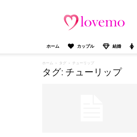
lovemo（ラ
ブ
モ）：
マ
マ
＆
ホーム
カップル
結婚
プ
レ
マ
ホーム
タグ
チューリップ
マ
タグ: チューリップ
向
け
情
報
メ
デ
ィ
ア