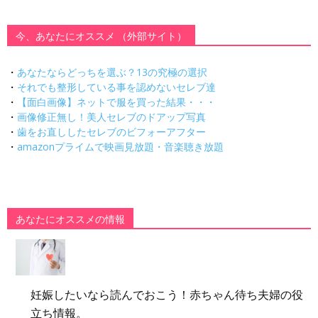
今、あなたにオススメ （外部サイト）
・
あなたならどっちを選ぶ？13の究極の選択
・
それでも整形している事を認めないセレブ達
・
【面白画像】ネットで服を買った結果・・・
・
画像修正無し！美人セレブのドアップ写真
・
歯をお直ししたセレブのビフォーアフター
・
amazonプライムで映画見放題・音楽聴き放題
あなたにオススメの情報
妊娠したいなら読んでおこう！赤ちゃん待ち夫婦の役
立ち情報。