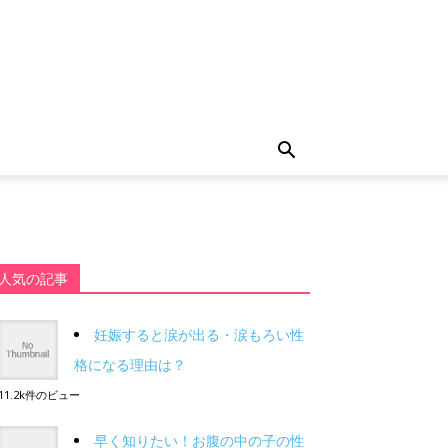
人気の記事
妊娠すると涙が出る・涙もろい性
格になる理由は？
11.2k件のビュー
早く知りたい！お腹の中の子の性