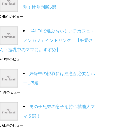
別！性別判断5選
9.4k件のビュー
KALDIで選ぶおいしいデカフェ・
ノンカフェインドリンク。【妊婦さ
ん・授乳中のママにおすすめ】
4.1k件のビュー
妊娠中の摂取には注意が必要なハ
ーブ5選
4k件のビュー
男の子兄弟の息子を持つ芸能人マ
マ５選！
3.6k件のビュー