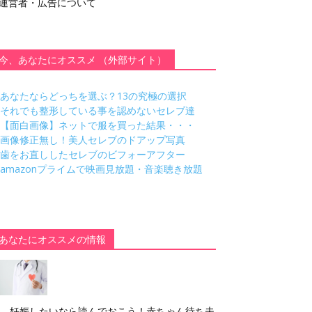
運営者・広告について
今、あなたにオススメ （外部サイト）
あなたならどっちを選ぶ？13の究極の選択
それでも整形している事を認めないセレブ達
【面白画像】ネットで服を買った結果・・・
画像修正無し！美人セレブのドアップ写真
歯をお直ししたセレブのビフォーアフター
amazonプライムで映画見放題・音楽聴き放題
あなたにオススメの情報
妊娠したいなら読んでおこう！赤ちゃん待ち夫