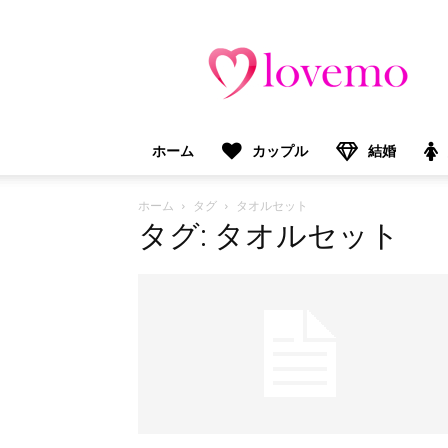
lovemo（ラ
ブ
モ）：
マ
マ
＆
ホーム
カップル
結婚
プ
レ
マ
ホーム
タグ
タオルセット
マ
タグ: タオルセット
向
け
情
報
メ
デ
ィ
ア