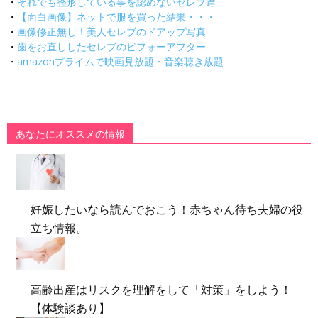
・
それでも整形している事を認めないセレブ達
・
【面白画像】ネットで服を買った結果・・・
・
画像修正無し！美人セレブのドアップ写真
・
歯をお直ししたセレブのビフォーアフター
・
amazonプライムで映画見放題・音楽聴き放題
あなたにオススメの情報
妊娠したいなら読んでおこう！赤ちゃん待ち夫婦の役
立ち情報。
高齢出産はリスクを理解をして「対策」をしよう！
【体験談あり】