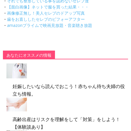
・
それでも整形している事を認めないセレブ達
・
【面白画像】ネットで服を買った結果・・・
・
画像修正無し！美人セレブのドアップ写真
・
歯をお直ししたセレブのビフォーアフター
・
amazonプライムで映画見放題・音楽聴き放題
あなたにオススメの情報
妊娠したいなら読んでおこう！赤ちゃん待ち夫婦の役
立ち情報。
高齢出産はリスクを理解をして「対策」をしよう！
【体験談あり】