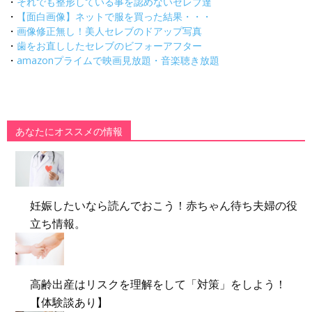
・
それでも整形している事を認めないセレブ達
・
【面白画像】ネットで服を買った結果・・・
・
画像修正無し！美人セレブのドアップ写真
・
歯をお直ししたセレブのビフォーアフター
・
amazonプライムで映画見放題・音楽聴き放題
あなたにオススメの情報
妊娠したいなら読んでおこう！赤ちゃん待ち夫婦の役
立ち情報。
高齢出産はリスクを理解をして「対策」をしよう！
【体験談あり】