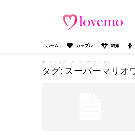
lovemo（ラ
ブ
モ）：
マ
マ
＆
ホーム
カップル
結婚
プ
レ
マ
ホーム
タグ
スーパーマリオワールド
マ
タグ: スーパーマリオ
向
け
情
報
メ
デ
ィ
ア