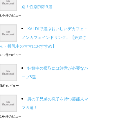
別！性別判断5選
9.4k件のビュー
KALDIで選ぶおいしいデカフェ・
ノンカフェインドリンク。【妊婦さ
ん・授乳中のママにおすすめ】
4.1k件のビュー
妊娠中の摂取には注意が必要なハ
ーブ5選
4k件のビュー
男の子兄弟の息子を持つ芸能人マ
マ５選！
3.6k件のビュー