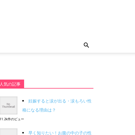
人気の記事
妊娠すると涙が出る・涙もろい性
格になる理由は？
11.2k件のビュー
早く知りたい！お腹の中の子の性