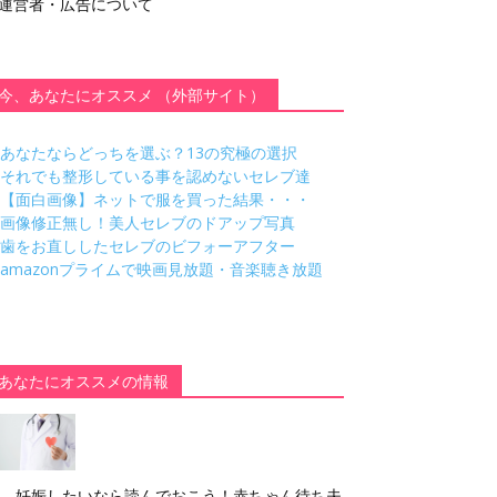
運営者・広告について
今、あなたにオススメ （外部サイト）
あなたならどっちを選ぶ？13の究極の選択
それでも整形している事を認めないセレブ達
【面白画像】ネットで服を買った結果・・・
画像修正無し！美人セレブのドアップ写真
歯をお直ししたセレブのビフォーアフター
amazonプライムで映画見放題・音楽聴き放題
あなたにオススメの情報
妊娠したいなら読んでおこう！赤ちゃん待ち夫