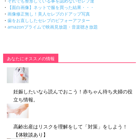
・
それでも整形している事を認めないセレブ達
・
【面白画像】ネットで服を買った結果・・・
・
画像修正無し！美人セレブのドアップ写真
・
歯をお直ししたセレブのビフォーアフター
・
amazonプライムで映画見放題・音楽聴き放題
あなたにオススメの情報
妊娠したいなら読んでおこう！赤ちゃん待ち夫婦の役
立ち情報。
高齢出産はリスクを理解をして「対策」をしよう！
【体験談あり】