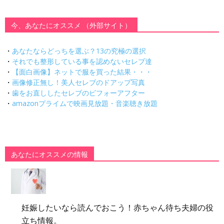
今、あなたにオススメ （外部サイト）
・
あなたならどっちを選ぶ？13の究極の選択
・
それでも整形している事を認めないセレブ達
・
【面白画像】ネットで服を買った結果・・・
・
画像修正無し！美人セレブのドアップ写真
・
歯をお直ししたセレブのビフォーアフター
・
amazonプライムで映画見放題・音楽聴き放題
あなたにオススメの情報
妊娠したいなら読んでおこう！赤ちゃん待ち夫婦の役
立ち情報。