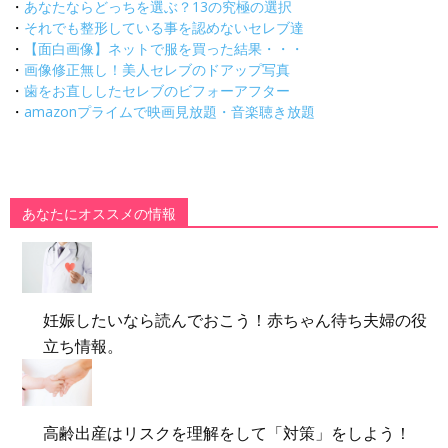
・
あなたならどっちを選ぶ？13の究極の選択
・
それでも整形している事を認めないセレブ達
・
【面白画像】ネットで服を買った結果・・・
・
画像修正無し！美人セレブのドアップ写真
・
歯をお直ししたセレブのビフォーアフター
・
amazonプライムで映画見放題・音楽聴き放題
あなたにオススメの情報
妊娠したいなら読んでおこう！赤ちゃん待ち夫婦の役
立ち情報。
高齢出産はリスクを理解をして「対策」をしよう！