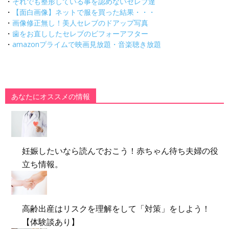
・
それでも整形している事を認めないセレブ達
・
【面白画像】ネットで服を買った結果・・・
・
画像修正無し！美人セレブのドアップ写真
・
歯をお直ししたセレブのビフォーアフター
・
amazonプライムで映画見放題・音楽聴き放題
あなたにオススメの情報
妊娠したいなら読んでおこう！赤ちゃん待ち夫婦の役
立ち情報。
高齢出産はリスクを理解をして「対策」をしよう！
【体験談あり】