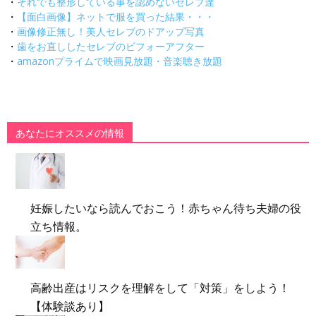
・
それでも整形している事を認めないセレブ達
・
【面白画像】ネットで服を買った結果・・・
・
画像修正無し！美人セレブのドアップ写真
・
歯をお直ししたセレブのビフォーアフター
・
amazonプライムで映画見放題・音楽聴き放題
あなたにオススメの情報
妊娠したいなら読んでおこう！赤ちゃん待ち夫婦の役
立ち情報。
高齢出産はリスクを理解をして「対策」をしよう！
【体験談あり】