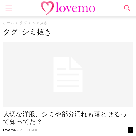
ホーム
タグ
シミ抜き
タグ: シミ抜き
大切な洋服、シミや部分汚れも落とせるっ
て知ってた？
lovemo
-
2015/12/08
0