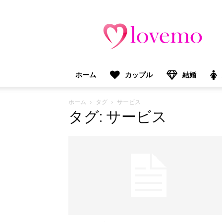
lovemo（ラ
ブ
モ）：
マ
マ
＆
ホーム
カップル
結婚
プ
レ
マ
ホーム
タグ
サービス
マ
タグ: サービス
向
け
情
報
メ
デ
ィ
ア