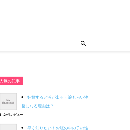
人気の記事
妊娠すると涙が出る・涙もろい性
格になる理由は？
11.2k件のビュー
早く知りたい！お腹の中の子の性