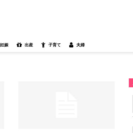
妊娠
出産
子育て
夫婦