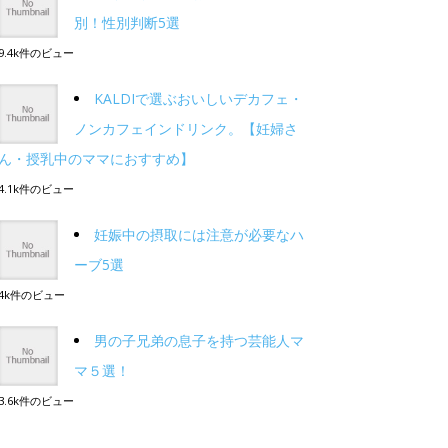
別！性別判断5選
9.4k件のビュー
KALDIで選ぶおいしいデカフェ・
ノンカフェインドリンク。【妊婦さ
ん・授乳中のママにおすすめ】
4.1k件のビュー
妊娠中の摂取には注意が必要なハ
ーブ5選
4k件のビュー
男の子兄弟の息子を持つ芸能人マ
マ５選！
3.6k件のビュー