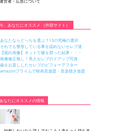
運営者・広告について
今、あなたにオススメ （外部サイト）
あなたならどっちを選ぶ？13の究極の選択
それでも整形している事を認めないセレブ達
【面白画像】ネットで服を買った結果・・・
画像修正無し！美人セレブのドアップ写真
歯をお直ししたセレブのビフォーアフター
amazonプライムで映画見放題・音楽聴き放題
あなたにオススメの情報
妊娠したいなら読んでおこう！赤ちゃん待ち夫