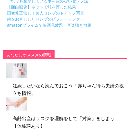
・
それでも整形している事を認めないセレブ達
・
【面白画像】ネットで服を買った結果・・・
・
画像修正無し！美人セレブのドアップ写真
・
歯をお直ししたセレブのビフォーアフター
・
amazonプライムで映画見放題・音楽聴き放題
あなたにオススメの情報
妊娠したいなら読んでおこう！赤ちゃん待ち夫婦の役
立ち情報。
高齢出産はリスクを理解をして「対策」をしよう！
【体験談あり】