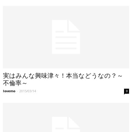
実はみんな興味津々！本当などうなの？～
不倫率～
lovemo
-
2015/03/14
0