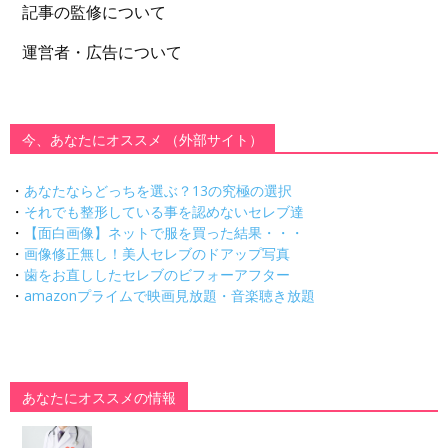
記事の監修について
運営者・広告について
今、あなたにオススメ （外部サイト）
・
あなたならどっちを選ぶ？13の究極の選択
・
それでも整形している事を認めないセレブ達
・
【面白画像】ネットで服を買った結果・・・
・
画像修正無し！美人セレブのドアップ写真
・
歯をお直ししたセレブのビフォーアフター
・
amazonプライムで映画見放題・音楽聴き放題
あなたにオススメの情報