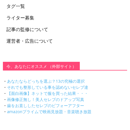
タグ一覧
ライター募集
記事の監修について
運営者・広告について
今、あなたにオススメ （外部サイト）
・
あなたならどっちを選ぶ？13の究極の選択
・
それでも整形している事を認めないセレブ達
・
【面白画像】ネットで服を買った結果・・・
・
画像修正無し！美人セレブのドアップ写真
・
歯をお直ししたセレブのビフォーアフター
・
amazonプライムで映画見放題・音楽聴き放題