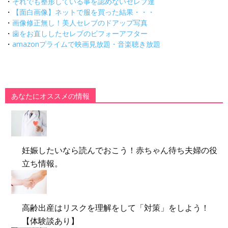
・
それでも整形している事を認めないセレブ達
・
【面白画像】ネットで服を買った結果・・・
・
画像修正無し！美人セレブのドアップ写真
・
歯をお直ししたセレブのビフォーアフター
・
amazonプライムで映画見放題・音楽聴き放題
あなたにオススメの情報
妊娠したいなら読んでおこう！赤ちゃん待ち夫婦の役
立ち情報。
高齢出産はリスクを理解をして「対策」をしよう！
【体験談あり】