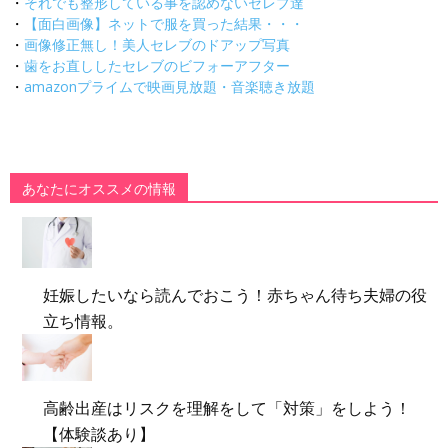
・
それでも整形している事を認めないセレブ達
・
【面白画像】ネットで服を買った結果・・・
・
画像修正無し！美人セレブのドアップ写真
・
歯をお直ししたセレブのビフォーアフター
・
amazonプライムで映画見放題・音楽聴き放題
あなたにオススメの情報
妊娠したいなら読んでおこう！赤ちゃん待ち夫婦の役
立ち情報。
高齢出産はリスクを理解をして「対策」をしよう！
【体験談あり】