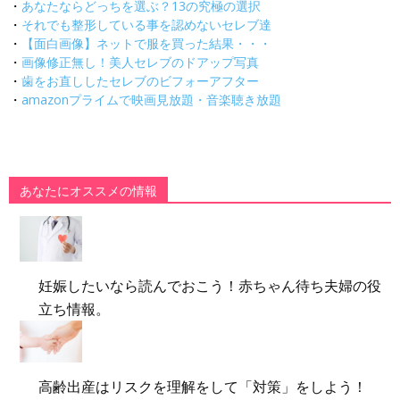
・
あなたならどっちを選ぶ？13の究極の選択
・
それでも整形している事を認めないセレブ達
・
【面白画像】ネットで服を買った結果・・・
・
画像修正無し！美人セレブのドアップ写真
・
歯をお直ししたセレブのビフォーアフター
・
amazonプライムで映画見放題・音楽聴き放題
あなたにオススメの情報
妊娠したいなら読んでおこう！赤ちゃん待ち夫婦の役
立ち情報。
高齢出産はリスクを理解をして「対策」をしよう！