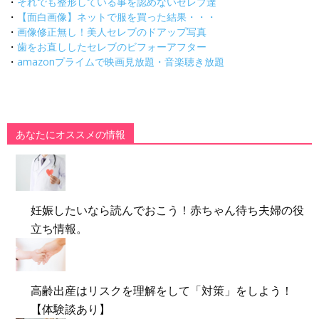
・
それでも整形している事を認めないセレブ達
・
【面白画像】ネットで服を買った結果・・・
・
画像修正無し！美人セレブのドアップ写真
・
歯をお直ししたセレブのビフォーアフター
・
amazonプライムで映画見放題・音楽聴き放題
あなたにオススメの情報
妊娠したいなら読んでおこう！赤ちゃん待ち夫婦の役
立ち情報。
高齢出産はリスクを理解をして「対策」をしよう！
【体験談あり】