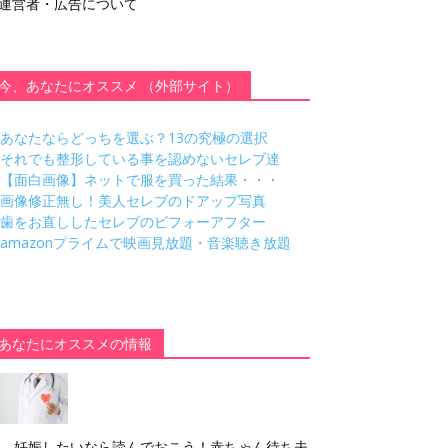
運営者・広告について
今、あなたにオススメ （外部サイト）
あなたならどっちを選ぶ？13の究極の選択
それでも整形している事を認めないセレブ達
【面白画像】ネットで服を買った結果・・・
画像修正無し！美人セレブのドアップ写真
歯をお直ししたセレブのビフォーアフター
amazonプライムで映画見放題・音楽聴き放題
あなたにオススメの情報
妊娠したいなら読んでおこう！赤ちゃん待ち夫