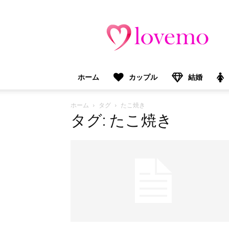
lovemo（ラ
ブ
モ）：
マ
マ
＆
ホーム
カップル
結婚
プ
レ
マ
ホーム
タグ
たこ焼き
マ
タグ: たこ焼き
向
け
情
報
メ
デ
ィ
ア