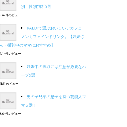
別！性別判断5選
9.4k件のビュー
KALDIで選ぶおいしいデカフェ・
ノンカフェインドリンク。【妊婦さ
ん・授乳中のママにおすすめ】
4.1k件のビュー
妊娠中の摂取には注意が必要なハ
ーブ5選
4k件のビュー
男の子兄弟の息子を持つ芸能人マ
マ５選！
3.6k件のビュー