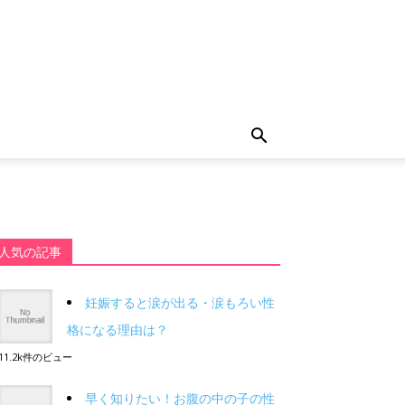
人気の記事
妊娠すると涙が出る・涙もろい性
格になる理由は？
11.2k件のビュー
早く知りたい！お腹の中の子の性