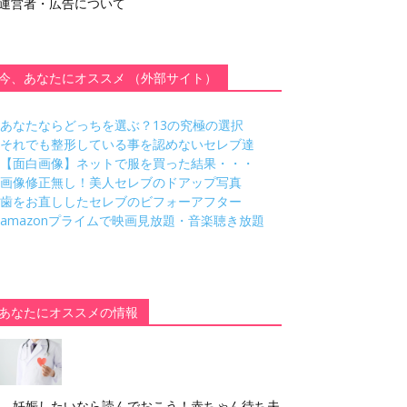
運営者・広告について
今、あなたにオススメ （外部サイト）
あなたならどっちを選ぶ？13の究極の選択
それでも整形している事を認めないセレブ達
【面白画像】ネットで服を買った結果・・・
画像修正無し！美人セレブのドアップ写真
歯をお直ししたセレブのビフォーアフター
amazonプライムで映画見放題・音楽聴き放題
あなたにオススメの情報
妊娠したいなら読んでおこう！赤ちゃん待ち夫