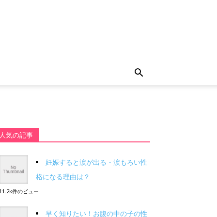
人気の記事
妊娠すると涙が出る・涙もろい性
格になる理由は？
11.2k件のビュー
早く知りたい！お腹の中の子の性