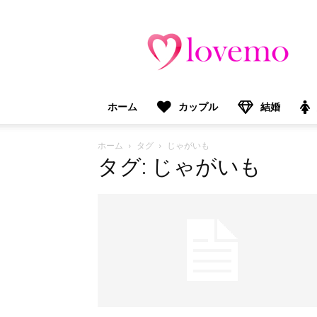
lovemo（ラ
ブ
モ）：
マ
マ
＆
ホーム
カップル
結婚
プ
レ
マ
ホーム
タグ
じゃがいも
マ
タグ: じゃがいも
向
け
情
報
メ
デ
ィ
ア