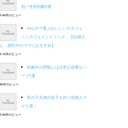
別！性別判断5選
9.4k件のビュー
KALDIで選ぶおいしいデカフェ・
ノンカフェインドリンク。【妊婦さ
ん・授乳中のママにおすすめ】
4.1k件のビュー
妊娠中の摂取には注意が必要なハ
ーブ5選
4k件のビュー
男の子兄弟の息子を持つ芸能人マ
マ５選！
3.6k件のビュー