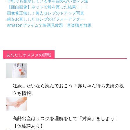
・
それでも整形している事を認めないセレブ達
・
【面白画像】ネットで服を買った結果・・・
・
画像修正無し！美人セレブのドアップ写真
・
歯をお直ししたセレブのビフォーアフター
・
amazonプライムで映画見放題・音楽聴き放題
あなたにオススメの情報
妊娠したいなら読んでおこう！赤ちゃん待ち夫婦の役
立ち情報。
高齢出産はリスクを理解をして「対策」をしよう！
【体験談あり】