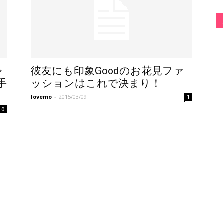
ャ
彼友にも印象Goodのお花見ファ
手
ッションはこれで決まり！
lovemo
-
2015/03/09
1
0