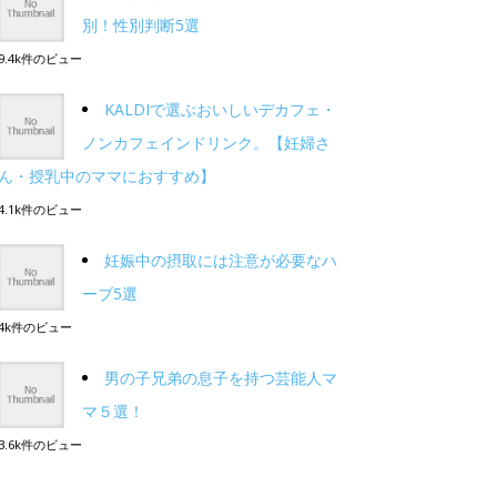
別！性別判断5選
9.4k件のビュー
KALDIで選ぶおいしいデカフェ・
ノンカフェインドリンク。【妊婦さ
ん・授乳中のママにおすすめ】
4.1k件のビュー
妊娠中の摂取には注意が必要なハ
ーブ5選
4k件のビュー
男の子兄弟の息子を持つ芸能人マ
マ５選！
3.6k件のビュー