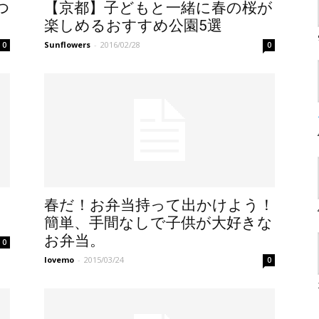
つ
【京都】子どもと一緒に春の桜が
楽しめるおすすめ公園5選
Sunflowers
-
2016/02/28
0
0
春だ！お弁当持って出かけよう！
簡単、手間なしで子供が大好きな
お弁当。
0
lovemo
-
2015/03/24
0