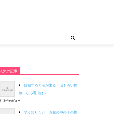
人気の記事
妊娠すると涙が出る・涙もろい性
格になる理由は？
11.2k件のビュー
早く知りたい！お腹の中の子の性