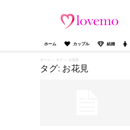
lovemo（ラ
ブ
モ）：
マ
マ
＆
ホーム
カップル
結婚
プ
レ
マ
ホーム
タグ
お花見
マ
タグ: お花見
向
け
情
報
メ
デ
ィ
ア