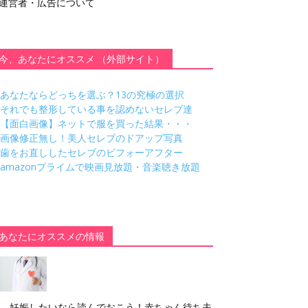
運営者・広告について
今、あなたにオススメ （外部サイト）
あなたならどっちを選ぶ？13の究極の選択
それでも整形している事を認めないセレブ達
【面白画像】ネットで服を買った結果・・・
画像修正無し！美人セレブのドアップ写真
歯をお直ししたセレブのビフォーアフター
amazonプライムで映画見放題・音楽聴き放題
あなたにオススメの情報
妊娠したいなら読んでおこう！赤ちゃん待ち夫