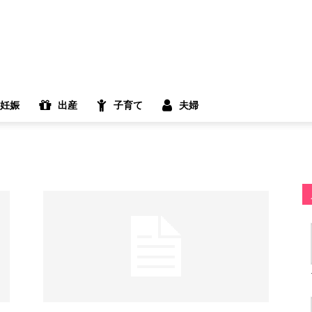
妊娠
出産
子育て
夫婦