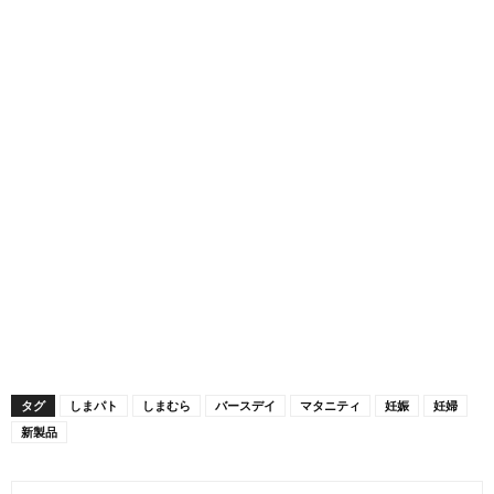
タグ
しまパト
しまむら
バースデイ
マタニティ
妊娠
妊婦
新製品