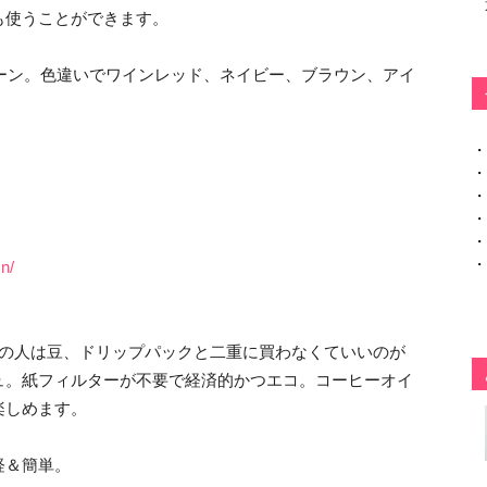
も使うことができます。
リーン。色違いでワインレッド、ネイビー、ブラウン、アイ
・
・
・
・
・
・
n/
しの人は豆、ドリップパックと二重に買わなくていいのが
ュ。紙フィルターが不要で経済的かつエコ。コーヒーオイ
楽しめます。
軽＆簡単。