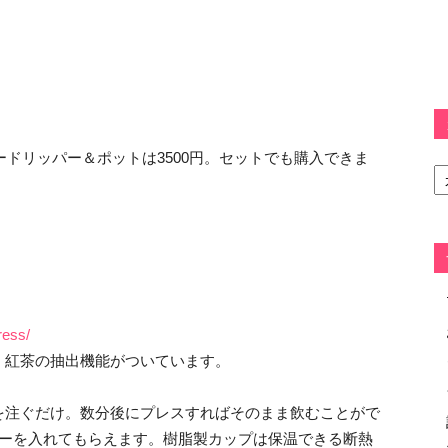
ードリッパー＆ポットは3500円。セットでも購入できま
カ
テ
ゴ
リ
ー
ress/
、紅茶の抽出機能がついています。
を注ぐだけ。数分後にプレスすればそのまま飲むことがで
ヒーを入れてもらえます。樹脂製カップは保温できる断熱