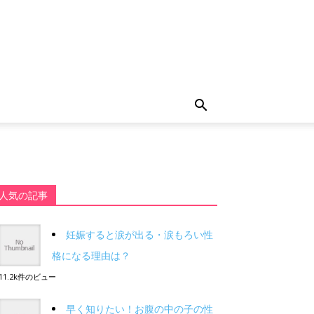
人気の記事
妊娠すると涙が出る・涙もろい性
格になる理由は？
11.2k件のビュー
早く知りたい！お腹の中の子の性