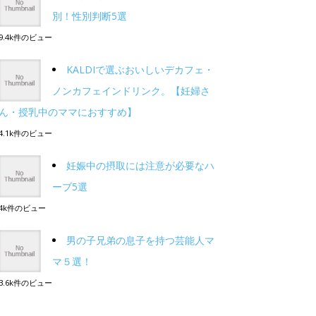
別！性別判断5選
9.4k件のビュー
KALDIで選ぶおいしいデカフェ・
ノンカフェインドリンク。【妊婦さ
ん・授乳中のママにおすすめ】
4.1k件のビュー
妊娠中の摂取には注意が必要なハ
ーブ5選
4k件のビュー
男の子兄弟の息子を持つ芸能人マ
マ５選！
3.6k件のビュー