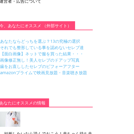
運営者・広告について
今、あなたにオススメ （外部サイト）
あなたならどっちを選ぶ？13の究極の選択
それでも整形している事を認めないセレブ達
【面白画像】ネットで服を買った結果・・・
画像修正無し！美人セレブのドアップ写真
歯をお直ししたセレブのビフォーアフター
amazonプライムで映画見放題・音楽聴き放題
あなたにオススメの情報
妊娠したいなら読んでおこう！赤ちゃん待ち夫