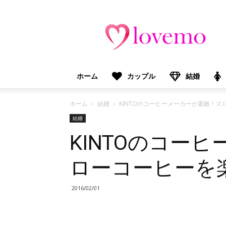
lovemo（ラ
ブ
モ）：
マ
マ
＆
ホーム
カップル
結婚
プ
レ
マ
ホーム
結婚
KINTOのコーヒーメーカーが素敵！
マ
結婚
向
KINTOのコー
け
情
報
ローコーヒーを
メ
デ
ィ
2016/02/01
ア