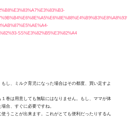
3%82%B8%E3%83%A7%E3%83%B3-
%9B%B4%E6%8E%A5%E6%8E%88%E4%B9%B3%E8%A8%93%E
%AB%87%E5%AE%A4-
%82%93-SS%E3%82%B5%E3%82%A4
。もし、ミルク育児になった場合はその都度、買い足すよ
も１巻は用意しても無駄にはなりません。もし、ママが体
た場合、すぐに必要ですね。
に使うことが出来ます。これがとても便利だったりするん