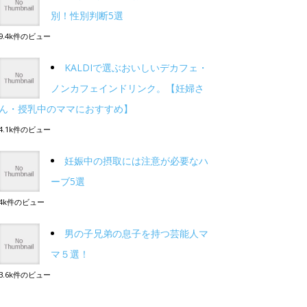
別！性別判断5選
9.4k件のビュー
KALDIで選ぶおいしいデカフェ・
ノンカフェインドリンク。【妊婦さ
ん・授乳中のママにおすすめ】
4.1k件のビュー
妊娠中の摂取には注意が必要なハ
ーブ5選
4k件のビュー
男の子兄弟の息子を持つ芸能人マ
マ５選！
3.6k件のビュー