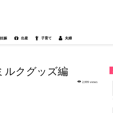
妊娠
出産
子育て
夫婦
ミルクグッズ編
2,999 views