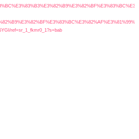
%E3%83%BC%E3%83%B3%E3%82%B9%E3%82%BF%E3%83%BC%E3%
%82%B9%E3%82%BF%E3%83%BC%E3%82%AF%E3%81%99%E3
I/ref=sr_1_fkmr0_1?s=bab