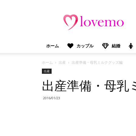
lovemo（ラ
ブ
モ）：
マ
マ
＆
ホーム
カップル
結婚
プ
レ
マ
ホーム
出産
出産準備・母乳ミルクグッズ編
マ
出産
向
出産準備・母乳
け
情
報
2016/01/23
メ
デ
ィ
ア