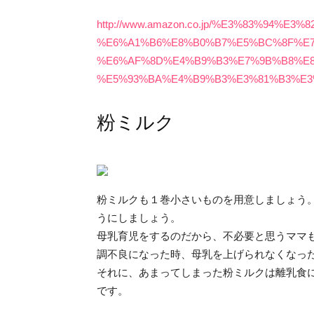
http://www.amazon.co.jp/%E3%83%94%E
%E6%A1%B6%E8%B0%B7%E5%BC%8F%E7
%E6%AF%8D%E4%B9%B3%E7%9B%B8%E8
%E5%93%BA%E4%B9%B3%E3%81%B3%E3
粉ミルク
粉ミルクも１巻小さいものを用意しましょう
うにしましょう。
母乳育児をするのだから、不必要と思うママ
調不良になった時、母乳を上げられなくなっ
それに、あまってしまった粉ミルクは離乳食
です。