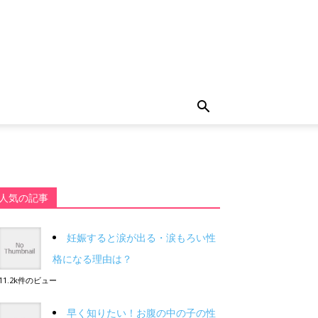
人気の記事
妊娠すると涙が出る・涙もろい性
格になる理由は？
11.2k件のビュー
早く知りたい！お腹の中の子の性