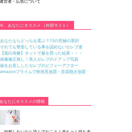
運営者・広告について
今、あなたにオススメ （外部サイト）
あなたならどっちを選ぶ？13の究極の選択
それでも整形している事を認めないセレブ達
【面白画像】ネットで服を買った結果・・・
画像修正無し！美人セレブのドアップ写真
歯をお直ししたセレブのビフォーアフター
amazonプライムで映画見放題・音楽聴き放題
あなたにオススメの情報
妊娠したいなら読んでおこう！赤ちゃん待ち夫