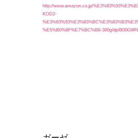
http://www.amazon.co.jp/%E3%83%93
KOD2-
%E3%83%93%E3%83%BC%E3%83%B3%E3
%E5%B0%8F%E7%BC%B6-300g/dp/B00G8R6YG
ガーゼ