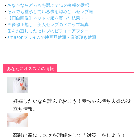
・
あなたならどっちを選ぶ？13の究極の選択
・
それでも整形している事を認めないセレブ達
・
【面白画像】ネットで服を買った結果・・・
・
画像修正無し！美人セレブのドアップ写真
・
歯をお直ししたセレブのビフォーアフター
・
amazonプライムで映画見放題・音楽聴き放題
あなたにオススメの情報
妊娠したいなら読んでおこう！赤ちゃん待ち夫婦の役
立ち情報。
高齢出産はリスクを理解をして「対策」をしよう！