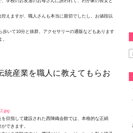
で、学校のお友達のお母さんに誘われて、わが家の長女と
は控えますが、職人さんも本当に親切でしたし、お値段以
ら歩いて10分と抜群。アクセサリーの通販などもあります
よ。
カ
テ
ゴ
リ
伝統産業を職人に教えてもらお
ー
2.jpg
及を目指して建設された西陣織会館では、本格的な正絹
験ができます。