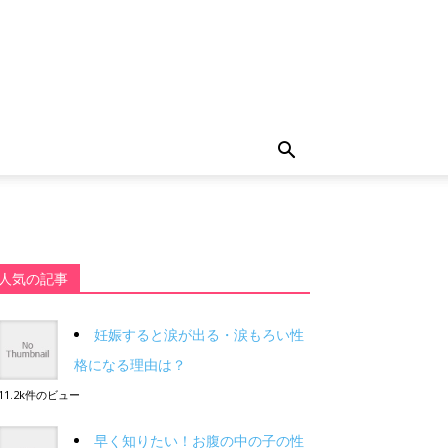
人気の記事
妊娠すると涙が出る・涙もろい性
格になる理由は？
11.2k件のビュー
早く知りたい！お腹の中の子の性