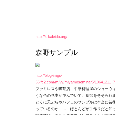
http://k-kaleido.org/
森野サンプル
http://blog-imgs-
55.fc2.com/m/i/y/miyamoseminar5/10641211
ファミレスや喫茶店、中華料理屋のショーウ
うな色の見本が並んでいて、食欲をそそられ
とくに天ぷらやパフェのサンプルは本当に芸
っているのか … ほとんどが手作りだと知