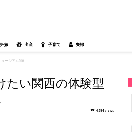
妊娠
出産
子育て
夫婦
ミュージアム5選
けたい関西の体験型
選
4,584 views