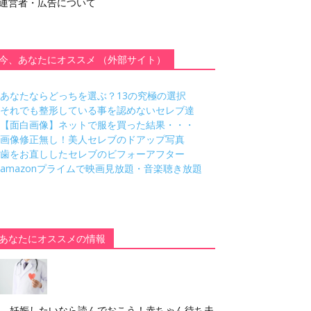
運営者・広告について
今、あなたにオススメ （外部サイト）
あなたならどっちを選ぶ？13の究極の選択
それでも整形している事を認めないセレブ達
【面白画像】ネットで服を買った結果・・・
画像修正無し！美人セレブのドアップ写真
歯をお直ししたセレブのビフォーアフター
amazonプライムで映画見放題・音楽聴き放題
あなたにオススメの情報
妊娠したいなら読んでおこう！赤ちゃん待ち夫