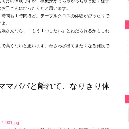
生向けの体験ですが、機械ががっちゃがっちゃと動く様子
のお子さんにぴったりだと思います。
、時間も１時間ほど。テーブルクロスの体験がぴったりで
すよ。
お嬢さんなら、「もう１つしたい」とねだられるかもしれ
・
・
ので高くないと思います。わざわざ出向きたくなる施設で
・
・
・
・
ママパパと離れて、なりきり体
/17_001.jpg