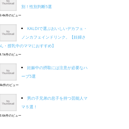
別！性別判断5選
9.4k件のビュー
KALDIで選ぶおいしいデカフェ・
ノンカフェインドリンク。【妊婦さ
ん・授乳中のママにおすすめ】
4.1k件のビュー
妊娠中の摂取には注意が必要なハ
ーブ5選
4k件のビュー
男の子兄弟の息子を持つ芸能人マ
マ５選！
3.6k件のビュー