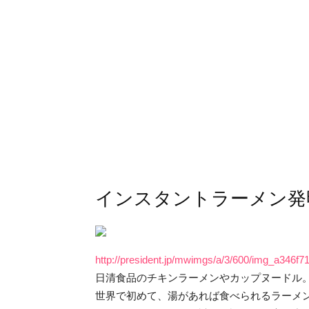
インスタントラーメン発
http://president.jp/mwimgs/a/3/600/img_a346f
日清食品のチキンラーメンやカップヌードル
世界で初めて、湯があれば食べられるラーメ