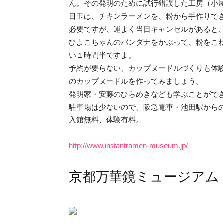
ん。その発明のために試行錯誤した工房（小
目玉は、チキンラーメンを、粉から手作りで
必要ですが、運よく当日キャンセルがあると
ひよこちゃんのバンダナをかぶって、粉をこ
い１時間半ですよ。
予約が要らない、カップヌードルづくりも体
のカップヌードルを作ってみましょう。
発明家・安藤のひらめきなども学ぶことがで
駐車場は少ないので、阪急電車・池田駅から
入館無料、体験有料。
http://www.instantramen-museum.jp/
京都万華鏡ミュージアム