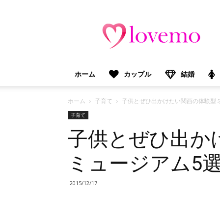
lovemo（ラ
ブ
モ）：
マ
マ
＆
ホーム
カップル
結婚
プ
レ
マ
ホーム
子育て
子供とぜひ出かけたい関西の体験型
マ
子育て
向
子供とぜひ出か
け
情
報
ミュージアム5
メ
デ
ィ
2015/12/17
ア