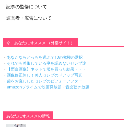
記事の監修について
運営者・広告について
今、あなたにオススメ （外部サイト）
・
あなたならどっちを選ぶ？13の究極の選択
・
それでも整形している事を認めないセレブ達
・
【面白画像】ネットで服を買った結果・・・
・
画像修正無し！美人セレブのドアップ写真
・
歯をお直ししたセレブのビフォーアフター
・
amazonプライムで映画見放題・音楽聴き放題
あなたにオススメの情報