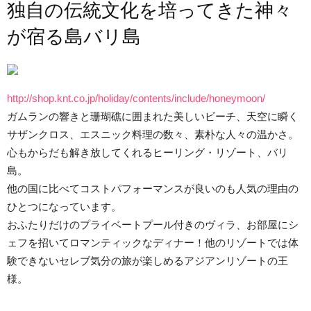
独自の伝統文化を培ってきた神々
が宿る島バリ島
http://shop.knt.co.jp/holiday/contents/include/honeymoon/
ガムランの響きと珊瑚礁に囲まれた美しいビーチ、天空に瞬く
サザンクロス、エスニック料理の数々、素朴な人々の温かさ。
心もからだも解き放してくれるヒーリング・リゾート、バリ
島。
他の国に比べてコストパフォーマンスが良いのも人気の理由の
ひとつになっています。
おふたりだけのプライベートプール付きのヴィラ、お部屋にシ
ェフを招いてロマンティックなディナー！他のリゾートでは体
験できないセレブ気分の旅が楽しめるアジアンリゾートの王
様。