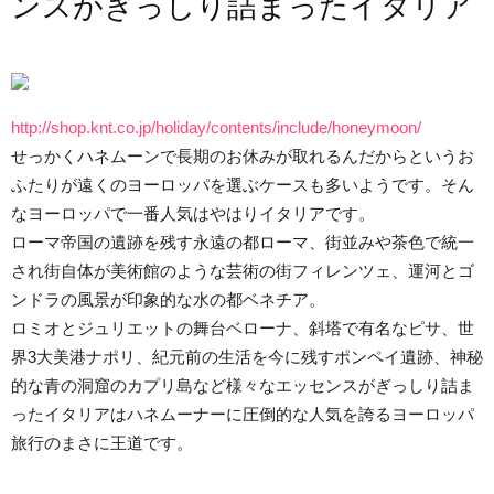
ンスがぎっしり詰まったイタリア
http://shop.knt.co.jp/holiday/contents/include/honeymoon/
せっかくハネムーンで長期のお休みが取れるんだからというお
ふたりが遠くのヨーロッパを選ぶケースも多いようです。そん
なヨーロッパで一番人気はやはりイタリアです。
ローマ帝国の遺跡を残す永遠の都ローマ、街並みや茶色で統一
され街自体が美術館のような芸術の街フィレンツェ、運河とゴ
ンドラの風景が印象的な水の都ベネチア。
ロミオとジュリエットの舞台ベローナ、斜塔で有名なピサ、世
界3大美港ナポリ、紀元前の生活を今に残すポンペイ遺跡、神秘
的な青の洞窟のカプリ島など様々なエッセンスがぎっしり詰ま
ったイタリアはハネムーナーに圧倒的な人気を誇るヨーロッパ
旅行のまさに王道です。