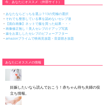
今、あなたにオススメ （外部サイト）
・
あなたならどっちを選ぶ？13の究極の選択
・
それでも整形している事を認めないセレブ達
・
【面白画像】ネットで服を買った結果・・・
・
画像修正無し！美人セレブのドアップ写真
・
歯をお直ししたセレブのビフォーアフター
・
amazonプライムで映画見放題・音楽聴き放題
あなたにオススメの情報
妊娠したいなら読んでおこう！赤ちゃん待ち夫婦の役
立ち情報。