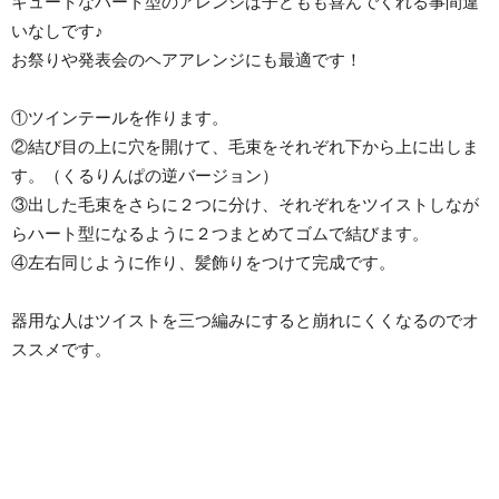
キュートなハート型のアレンジは子どもも喜んでくれる事間違
いなしです♪
お祭りや発表会のヘアアレンジにも最適です！
①ツインテールを作ります。
②結び目の上に穴を開けて、毛束をそれぞれ下から上に出しま
す。（くるりんぱの逆バージョン）
③出した毛束をさらに２つに分け、それぞれをツイストしなが
らハート型になるように２つまとめてゴムで結びます。
④左右同じように作り、髪飾りをつけて完成です。
器用な人はツイストを三つ編みにすると崩れにくくなるのでオ
ススメです。