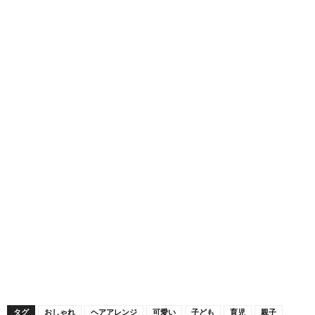
タグ
おしゃれ
ヘアアレンジ
可愛い
子ども
育児
親子