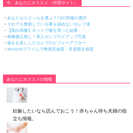
今、あなたにオススメ （外部サイト）
・
あなたならどっちを選ぶ？13の究極の選択
・
それでも整形している事を認めないセレブ達
・
【面白画像】ネットで服を買った結果・・・
・
画像修正無し！美人セレブのドアップ写真
・
歯をお直ししたセレブのビフォーアフター
・
amazonプライムで映画見放題・音楽聴き放題
あなたにオススメの情報
妊娠したいなら読んでおこう！赤ちゃん待ち夫婦の役
立ち情報。