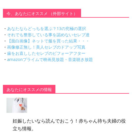
今、あなたにオススメ （外部サイト）
・
あなたならどっちを選ぶ？13の究極の選択
・
それでも整形している事を認めないセレブ達
・
【面白画像】ネットで服を買った結果・・・
・
画像修正無し！美人セレブのドアップ写真
・
歯をお直ししたセレブのビフォーアフター
・
amazonプライムで映画見放題・音楽聴き放題
あなたにオススメの情報
妊娠したいなら読んでおこう！赤ちゃん待ち夫婦の役
立ち情報。