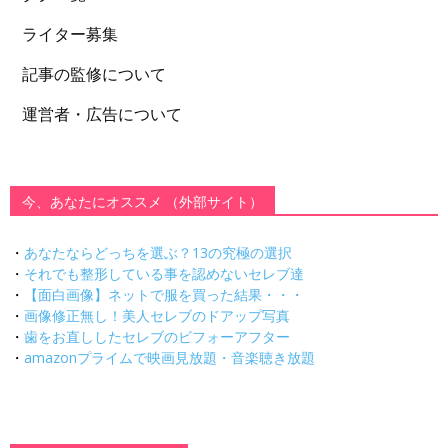
ライター募集
記事の監修について
運営者・広告について
今、あなたにオススメ （外部サイト）
・
あなたならどっちを選ぶ？13の究極の選択
・
それでも整形している事を認めないセレブ達
・
【面白画像】ネットで服を買った結果・・・
・
画像修正無し！美人セレブのドアップ写真
・
歯をお直ししたセレブのビフォーアフター
・
amazonプライムで映画見放題・音楽聴き放題