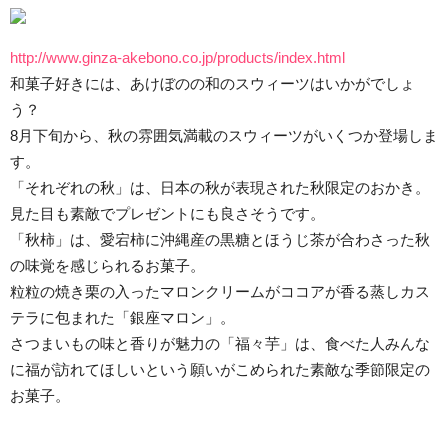
http://www.ginza-akebono.co.jp/products/index.html
和菓子好きには、あけぼのの和のスウィーツはいかがでしょ
う？
8月下旬から、秋の雰囲気満載のスウィーツがいくつか登場しま
す。
「それぞれの秋」は、日本の秋が表現された秋限定のおかき。
見た目も素敵でプレゼントにも良さそうです。
「秋柿」は、愛宕柿に沖縄産の黒糖とほうじ茶が合わさった秋
の味覚を感じられるお菓子。
粒粒の焼き栗の入ったマロンクリームがココアが香る蒸しカス
テラに包まれた「銀座マロン」。
さつまいもの味と香りが魅力の「福々芋」は、食べた人みんな
に福が訪れてほしいという願いがこめられた素敵な季節限定の
お菓子。