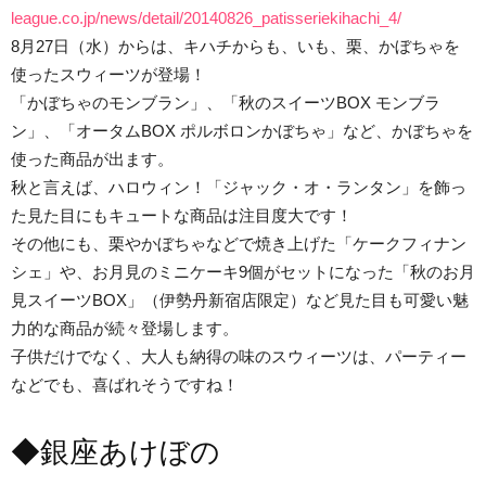
league.co.jp/news/detail/20140826_patisseriekihachi_4/
8月27日（水）からは、キハチからも、いも、栗、かぼちゃを
使ったスウィーツが登場！
「かぼちゃのモンブラン」、「秋のスイーツBOX モンブラ
ン」、「オータムBOX ポルボロンかぼちゃ」など、かぼちゃを
使った商品が出ます。
秋と言えば、ハロウィン！「ジャック・オ・ランタン」を飾っ
た見た目にもキュートな商品は注目度大です！
その他にも、栗やかぼちゃなどで焼き上げた「ケークフィナン
シェ」や、お月見のミニケーキ9個がセットになった「秋のお月
見スイーツBOX」（伊勢丹新宿店限定）など見た目も可愛い魅
力的な商品が続々登場します。
子供だけでなく、大人も納得の味のスウィーツは、パーティー
などでも、喜ばれそうですね！
◆銀座あけぼの