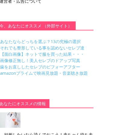
運営者・広告について
今、あなたにオススメ （外部サイト）
あなたならどっちを選ぶ？13の究極の選択
それでも整形している事を認めないセレブ達
【面白画像】ネットで服を買った結果・・・
画像修正無し！美人セレブのドアップ写真
歯をお直ししたセレブのビフォーアフター
amazonプライムで映画見放題・音楽聴き放題
あなたにオススメの情報
妊娠したいなら読んでおこう！赤ちゃん待ち夫