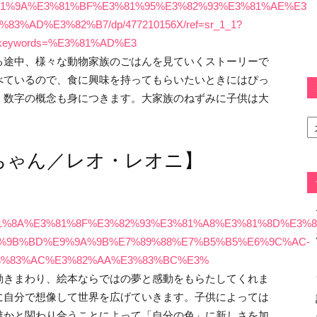
D%E3%81%9A%E3%81%BF%E3%81%95%E3%82%93%E3%81%AE%E
%AD%E3%82%B7/dp/477210156X/ref=sr_1_1?
1&keywords=%E3%81%AD%E3
る途中、様々な動物家族のごはんを見ていくストーリーで
べているので、食に興味を持ってもらいたいときにはぴっ
、数字の概念も身につきます。大家族のねずみに子供は大
カ
テ
ゴ
ろちゃん／レオ・レオニ】
リ
ー
%E3%81%8A%E3%81%8F%E3%82%93%E3%81%A8%E3%81%8D%E
%9B%BD%E9%9A%9B%E7%89%88%E7%B5%B5%E6%9C%AC-
3%83%AC%E3%82%AA%E3%83%BC%E3%
動きまわり、絵本ならではの夢と感動をもらたしてくれま
に自分で想像して世界を広げていきます。子供によっては
誰かと関わり合うことによって「自分の色」に新しさを加