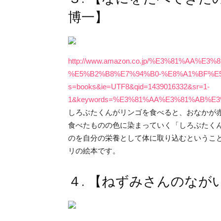
博一】
http://www.amazon.co.jp/%E3%81%AA
%E5%B2%B8%E7%94%B0-%E8%A1%BF%E5%AD
s=books&ie=UTF8&qid=1439016332&sr=1-
1&keywords=%E3%81%AA%E3%81%AB%E
しろぶたくんがリンゴを食べると、おなかが
食べたものの色に染まっていく「しろぶたく
のを自分の栄養として体に取り込むというこ
リの絵本です。
４. 【ねずみさんのなが