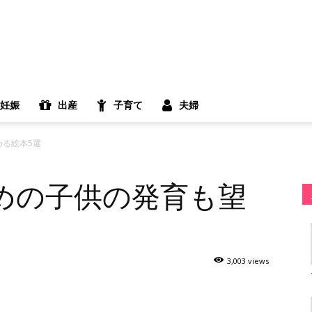
妊娠
出産
子育て
夫婦
める絵本5選
めの子供の発育も望
3,003 views