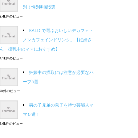
別！性別判断5選
9.4k件のビュー
KALDIで選ぶおいしいデカフェ・
ノンカフェインドリンク。【妊婦さ
ん・授乳中のママにおすすめ】
4.1k件のビュー
妊娠中の摂取には注意が必要なハ
ーブ5選
4k件のビュー
男の子兄弟の息子を持つ芸能人マ
マ５選！
3.6k件のビュー