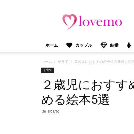
lovemo（ラ
ブ
モ）：
マ
マ
＆
ホーム
カップル
結婚
プ
レ
マ
ホーム
子育て
２歳児におすすめの子供の発育も望
マ
子育て
向
２歳児におすす
け
情
報
める絵本5選
メ
デ
ィ
2015/08/10
ア