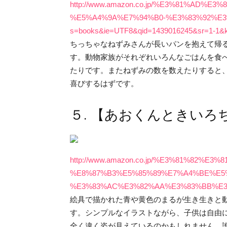
http://www.amazon.co.jp/%E3%81%A
%E5%A4%9A%E7%94%B0-%E3%83%92%E3%83
s=books&ie=UTF8&qid=1439016245&sr=1-
ちっちゃなねずみさんが長いパンを抱えて帰
す。動物家族がそれぞれいろんなごはんを食
たりです。またねずみの数を数えたりすると
喜びするはずです。
５. 【あおくんときい
http://www.amazon.co.jp/%E3%81%82
%E8%87%B3%E5%85%89%E7%A4%BE%E5
%E3%83%AC%E3%82%AA%E3%83%BB%E
絵具で描かれた青や黄色のまるが生き生きと
す。シンプルなイラストながら、子供は自由
全く違く姿が見えているのかもしれません。