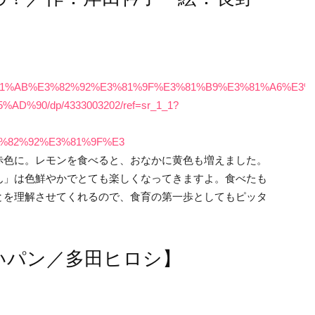
%E3%81%AB%E3%82%92%E3%81%9F%E3%81%B9%E3%81%A6%E3
%90/dp/4333003202/ref=sr_1_1?
3%82%92%E3%81%9F%E3
赤色に。レモンを食べると、おなかに黄色も増えました。
ん」は色鮮やかでとても楽しくなってきますよ。食べたも
とを理解させてくれるので、食育の第一歩としてもピッタ
いパン／多田ヒロシ】