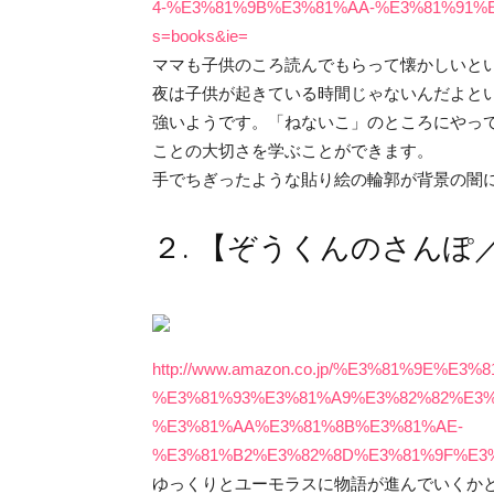
4-%E3%81%9B%E3%81%AA-%E3%81%91%E3%
s=books&ie=
ママも子供のころ読んでもらって懐かしいと
夜は子供が起きている時間じゃないんだよと
強いようです。「ねないこ」のところにやっ
ことの大切さを学ぶことができます。
手でちぎったような貼り絵の輪郭が背景の闇
２. 【ぞうくんのさんぽ
http://www.amazon.co.jp/%E3%81%9E
%E3%81%93%E3%81%A9%E3%82%82%E3
%E3%81%AA%E3%81%8B%E3%81%AE-
%E3%81%B2%E3%82%8D%E3%81%9F%E3%81%
ゆっくりとユーモラスに物語が進んでいくか