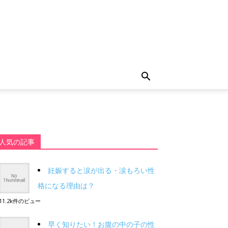
人気の記事
妊娠すると涙が出る・涙もろい性
格になる理由は？
11.2k件のビュー
早く知りたい！お腹の中の子の性