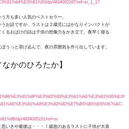
81%84%E3%81%93/dp/4834002187/ref=sr_1_1?
いう方も多い人気のベストセラー。
いうお話ですが、ラストは２歳児にはかなりインパクトが
てくるおばけの話は子供の想像力をかき立て、夜早く寝る
にぼうっと溶け込んで、夜の雰囲気を作り出しています。
／なかのひろたか】
%E3%81%86%E3%81%8F%E3%82%93%E3%81%AE%E3%81%95%E3%
%81%AE%E3%81%A8%E3%82%82%E7%B5%B5%E6%9C%AC-
8B/dp/4834005151/ref=sr
と思いきや最後は・・・！緩急のあるラストに子供が大喜