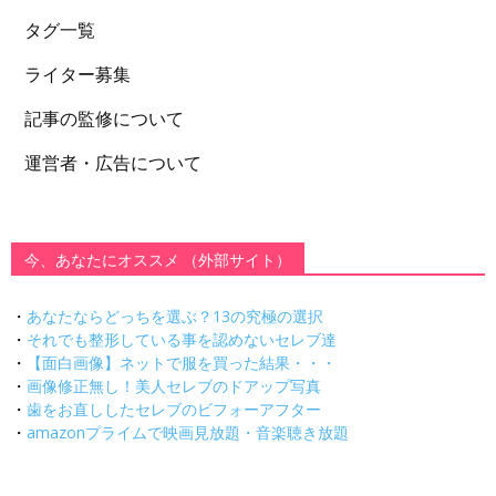
タグ一覧
ライター募集
記事の監修について
運営者・広告について
今、あなたにオススメ （外部サイト）
・
あなたならどっちを選ぶ？13の究極の選択
・
それでも整形している事を認めないセレブ達
・
【面白画像】ネットで服を買った結果・・・
・
画像修正無し！美人セレブのドアップ写真
・
歯をお直ししたセレブのビフォーアフター
・
amazonプライムで映画見放題・音楽聴き放題